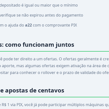
 depositado é igual ou maior que o mínimo
 verifique se não expirou antes do pagamento
om o ajuda do
a22
com o comprovante PIX
as: como funcionam juntos
cê pode ter direito a um ofertas. O ofertas geralmente é cr
aporte, mas algumas ofertas exigem ativação na área de o
itar para conhecer o rollover e o prazo de validade do ofe
e apostas de centavos
R$ 1 via PIX, você já pode participar múltiplos máquinas q