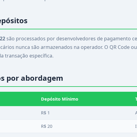
epósitos
22
são processados por desenvolvedores de pagamento ce
ncários nunca são armazenados na operador. O QR Code ou
a transação específica.
os por abordagem
Depósito Mínimo
R$ 1
R$ 20