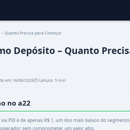
 – Quanto Precisa para Começar
mo Depósito – Quanto Precis
ado em 16/06/2026
⏱️ Leitura: 5 min
o no a22
via PIX é de apenas R$ 1, um dos mais baixos do segmento
a operador sem comprometer um valor alto.