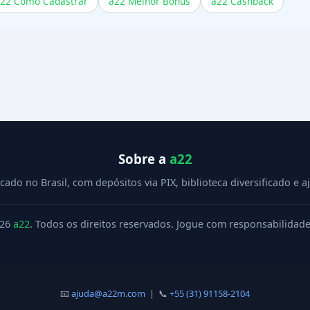
22 Como Cadastrar
a22 Melhor Bonus
a22 Cashback
Sobre a
a22
cado no Brasil, com depósitos via PIX, biblioteca diversificado e
026
a22
. Todos os direitos reservados. Jogue com responsabilidade
📧
ajuda@a22m.com
| 📞
+55 (31) 91158-2104