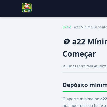
Início
›
a22 Mínimo Depósito
🪙 a22 Míni
Começar
✍️ Lucas Ferreira
📅 Atualiz
Depósito mínim
O aporte mínimo no
a22
qualquer pessoa teste 