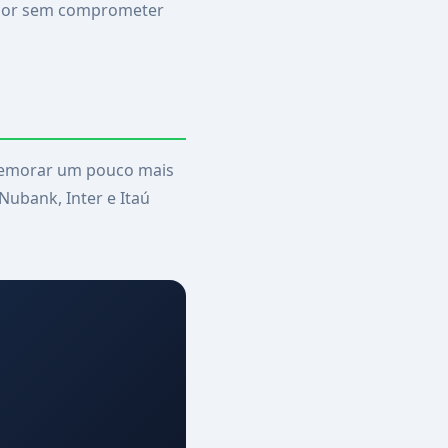
ador sem comprometer
 demorar um pouco mais
ubank, Inter e Itaú