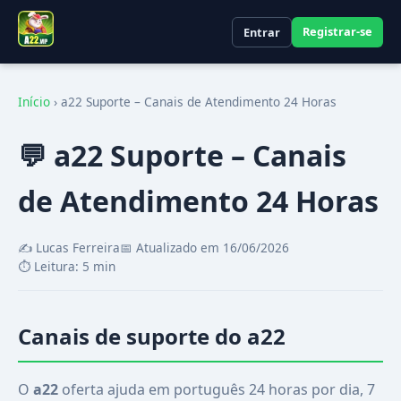
Registrar-se
Entrar
Início
›
a22 Suporte – Canais de Atendimento 24 Horas
💬 a22 Suporte – Canais
de Atendimento 24 Horas
✍️ Lucas Ferreira
📅 Atualizado em 16/06/2026
⏱️ Leitura: 5 min
Canais de suporte do a22
O
a22
oferta ajuda em português 24 horas por dia, 7