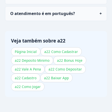
Sim, o chat live do
a22
está pronto 24 horas por
O atendimento é em português?
+
dia, 7 dias por semana.
Sim, toda a suporte ao usuário atende em
português do Brasil.
Veja também sobre a22
Página Inicial
a22 Como Cadastrar
a22 Deposito Minimo
a22 Bonus Hoje
a22 Vale A Pena
a22 Como Depositar
a22 Cadastro
a22 Baixar App
a22 Como Jogar