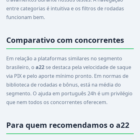
entre categorias é intuitiva e os filtros de rodadas
funcionam bem.
Comparativo com concorrentes
Em relação a plataformas similares no segmento
brasileiro, o
a22
se destaca pela velocidade de saque
via PIX e pelo aporte mínimo pronto. Em normas de
biblioteca de rodadas e bônus, está na média do
segmento. O ajuda em português 24h é um privilégio
que nem todos os concorrentes oferecem.
Para quem recomendamos o a22