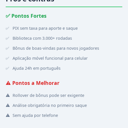
✅ Pontos Fortes
PIX sem taxa para aporte e saque
Biblioteca com 3.000+ rodadas
Bônus de boas-vindas para novos jogadores
Aplicação móvel funcional para celular
Ajuda 24h em português
⚠️ Pontos a Melhorar
Rollover de bônus pode ser exigente
Análise obrigatória no primeiro saque
Sem ajuda por telefone