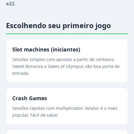
a22
.
Escolhendo seu primeiro jogo
Slot machines (iniciantes)
Sessões simples com apostas a partir de centavos.
Sweet Bonanza e Gates of Olympus são boa porta de
entrada.
Crash Games
Sessões rápidas com multiplicador. Aviator é o mais
popular. Fácil de saber.