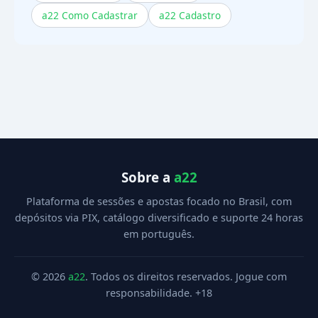
a22 Como Cadastrar
a22 Cadastro
Sobre a
a22
Plataforma de sessões e apostas focado no Brasil, com
depósitos via PIX, catálogo diversificado e suporte 24 horas
em português.
© 2026
a22
. Todos os direitos reservados. Jogue com
responsabilidade. +18