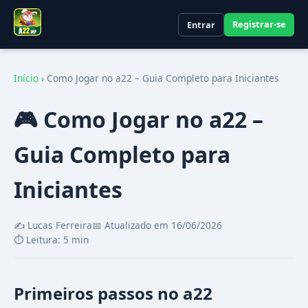
Registrar-se
Entrar
Início
›
Como Jogar no a22 – Guia Completo para Iniciantes
🎮 Como Jogar no a22 –
Guia Completo para
Iniciantes
✍️ Lucas Ferreira
📅 Atualizado em 16/06/2026
⏱️ Leitura: 5 min
Primeiros passos no a22