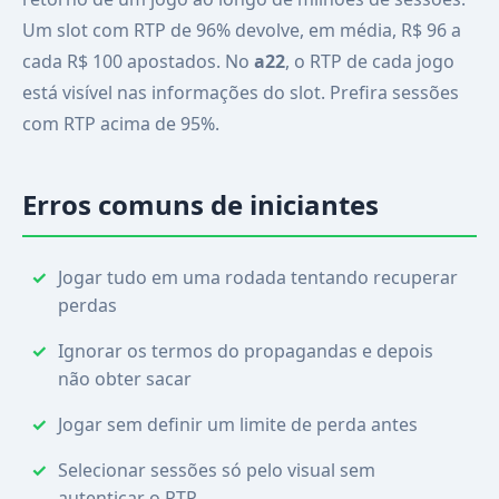
Um slot com RTP de 96% devolve, em média, R$ 96 a
cada R$ 100 apostados. No
a22
, o RTP de cada jogo
está visível nas informações do slot. Prefira sessões
com RTP acima de 95%.
Erros comuns de iniciantes
Jogar tudo em uma rodada tentando recuperar
perdas
Ignorar os termos do propagandas e depois
não obter sacar
Jogar sem definir um limite de perda antes
Selecionar sessões só pelo visual sem
autenticar o RTP