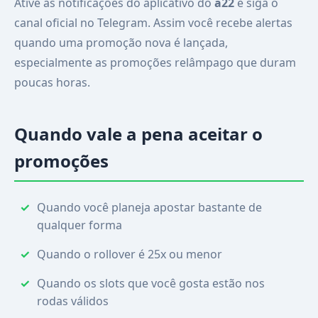
Ative as notificações do aplicativo do
a22
e siga o
canal oficial no Telegram. Assim você recebe alertas
quando uma promoção nova é lançada,
especialmente as promoções relâmpago que duram
poucas horas.
Quando vale a pena aceitar o
promoções
Quando você planeja apostar bastante de
qualquer forma
Quando o rollover é 25x ou menor
Quando os slots que você gosta estão nos
rodas válidos