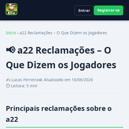
Registrar-se
Entrar
Início
›
a22 Reclamações – O Que Dizem os Jogadores
📢 a22 Reclamações – O
Que Dizem os Jogadores
✍️ Lucas Ferreira
📅 Atualizado em 16/06/2026
⏱️ Leitura: 5 min
Principais reclamações sobre o
a22