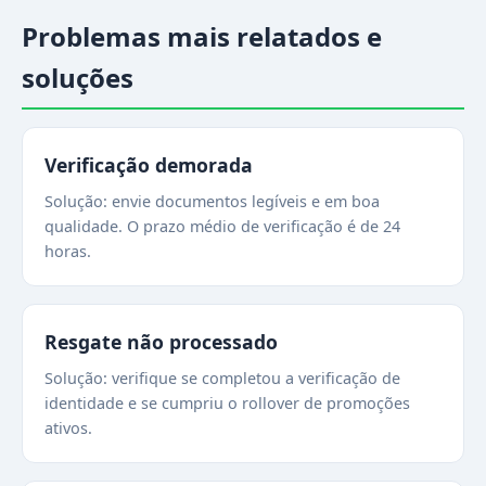
Problemas mais relatados e
soluções
Verificação demorada
Solução: envie documentos legíveis e em boa
qualidade. O prazo médio de verificação é de 24
horas.
Resgate não processado
Solução: verifique se completou a verificação de
identidade e se cumpriu o rollover de promoções
ativos.