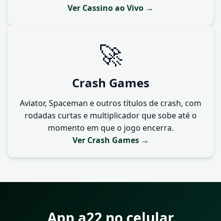
Ver Cassino ao Vivo →
🚀
Crash Games
Aviator, Spaceman e outros títulos de crash, com
rodadas curtas e multiplicador que sobe até o
momento em que o jogo encerra.
Ver Crash Games →
App a22 no celular