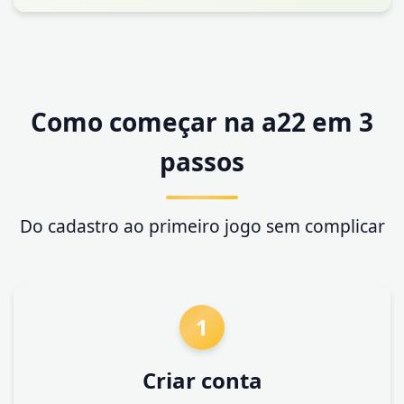
Como começar na a22 em 3
passos
Do cadastro ao primeiro jogo sem complicar
1
Criar conta