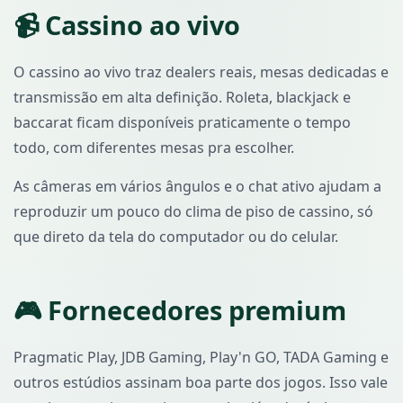
📹 Cassino ao vivo
O cassino ao vivo traz dealers reais, mesas dedicadas e
transmissão em alta definição. Roleta, blackjack e
baccarat ficam disponíveis praticamente o tempo
todo, com diferentes mesas pra escolher.
As câmeras em vários ângulos e o chat ativo ajudam a
reproduzir um pouco do clima de piso de cassino, só
que direto da tela do computador ou do celular.
🎮 Fornecedores premium
Pragmatic Play, JDB Gaming, Play'n GO, TADA Gaming e
outros estúdios assinam boa parte dos jogos. Isso vale