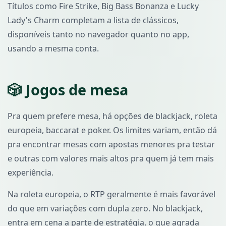
Títulos como Fire Strike, Big Bass Bonanza e Lucky
Lady's Charm completam a lista de clássicos,
disponíveis tanto no navegador quanto no app,
usando a mesma conta.
🎲 Jogos de mesa
Pra quem prefere mesa, há opções de blackjack, roleta
europeia, baccarat e poker. Os limites variam, então dá
pra encontrar mesas com apostas menores pra testar
e outras com valores mais altos pra quem já tem mais
experiência.
Na roleta europeia, o RTP geralmente é mais favorável
do que em variações com dupla zero. No blackjack,
entra em cena a parte de estratégia, o que agrada