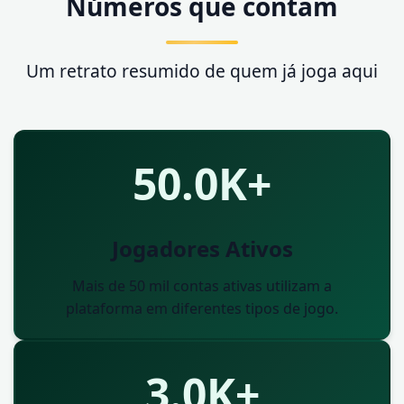
Números que contam
Um retrato resumido de quem já joga aqui
50.0K+
Jogadores Ativos
Mais de 50 mil contas ativas utilizam a
plataforma em diferentes tipos de jogo.
3.0K+