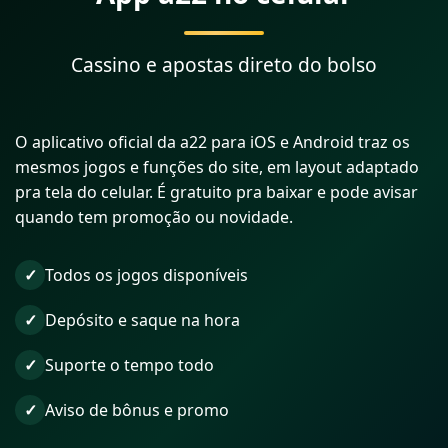
Cassino e apostas direto do bolso
O aplicativo oficial da a22 para iOS e Android traz os
mesmos jogos e funções do site, em layout adaptado
pra tela do celular. É gratuito pra baixar e pode avisar
quando tem promoção ou novidade.
✓
Todos os jogos disponíveis
✓
Depósito e saque na hora
✓
Suporte o tempo todo
✓
Aviso de bônus e promo