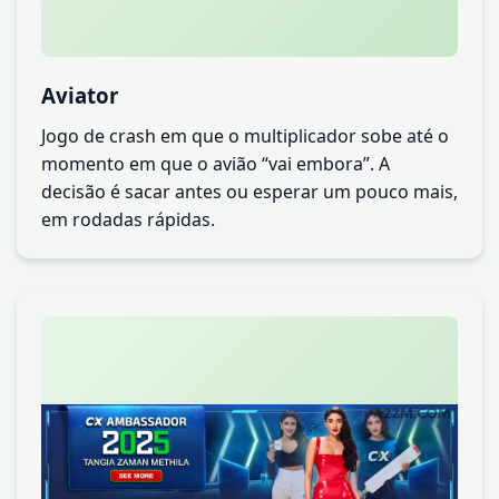
Aviator
Jogo de crash em que o multiplicador sobe até o
momento em que o avião “vai embora”. A
decisão é sacar antes ou esperar um pouco mais,
em rodadas rápidas.