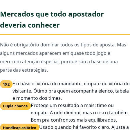
Mercados que todo apostador
deveria conhecer
Não é obrigatório dominar todos os tipos de aposta. Mas
alguns mercados aparecem em quase todo jogo e
merecem atenção especial, porque são a base de boa
parte das estratégias.
É o básico: vitória do mandante, empate ou vitória do
1X2
visitante. Ótimo pra quem acompanha elenco, tabela
e momento dos times.
Protege um resultado a mais: time ou
Dupla chance
empate. A odd diminui, mas o risco também.
Bom pra confrontos mais equilibrados.
Usado quando há favorito claro. Ajusta a
Handicap asiático