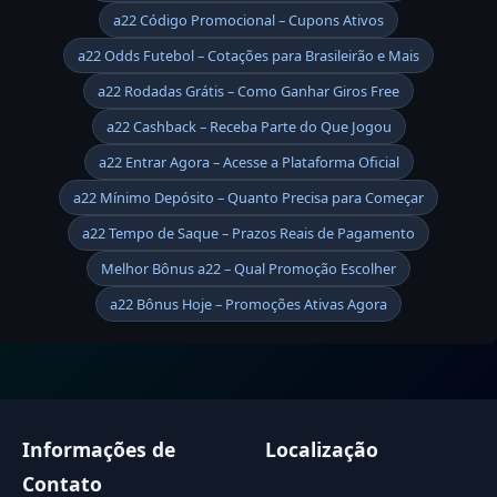
a22 Código Promocional – Cupons Ativos
a22 Odds Futebol – Cotações para Brasileirão e Mais
a22 Rodadas Grátis – Como Ganhar Giros Free
a22 Cashback – Receba Parte do Que Jogou
a22 Entrar Agora – Acesse a Plataforma Oficial
a22 Mínimo Depósito – Quanto Precisa para Começar
a22 Tempo de Saque – Prazos Reais de Pagamento
Melhor Bônus a22 – Qual Promoção Escolher
a22 Bônus Hoje – Promoções Ativas Agora
Informações de
Localização
Contato