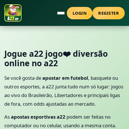
LOGIN
REGISTER
Jogue a22 jogo❤️ diversão
online no a22
Se você gosta de
apostar em futebol
, basquete ou
outros esportes, a a22 junta tudo num só lugar: jogos
ao vivo do Brasileirão, Libertadores e principais ligas
de fora, com odds ajustadas ao mercado.
As
apostas esportivas a22
podem ser feitas no
computador ou no celular, usando a mesma conta.