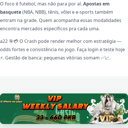
O foco é futebol, mas não para por aí.
Apostas em
basquete
(NBA, NBB), tênis, vôlei e e‑sports também
entram na grade. Quem acompanha essas modalidades
encontra mercados específicos pra cada uma.
a22 🎯💳 O Crash pode render melhor com estratégia —
odds fortes e consistência no jogo. Faça login e teste hoje
⚡️. Gestão de banca: pequenas vitórias somam ✅📈.