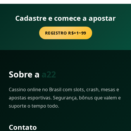
Cadastre e comece a apostar
REGISTRO R$+1~99
Sobre a
a22
Cassino online no Brasil com slots, crash, mesas e
apostas esportivas. Segurança, bônus que valem e
suporte o tempo todo.
Contato