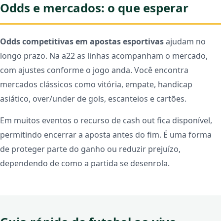
Odds e mercados: o que esperar
Odds competitivas em apostas esportivas
ajudam no
longo prazo. Na a22 as linhas acompanham o mercado,
com ajustes conforme o jogo anda. Você encontra
mercados clássicos como vitória, empate, handicap
asiático, over/under de gols, escanteios e cartões.
Em muitos eventos o recurso de cash out fica disponível,
permitindo encerrar a aposta antes do fim. É uma forma
de proteger parte do ganho ou reduzir prejuízo,
dependendo de como a partida se desenrola.