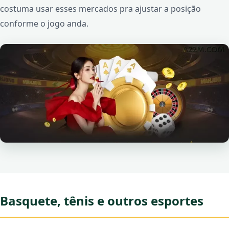
costuma usar esses mercados pra ajustar a posição
conforme o jogo anda.
Basquete, tênis e outros esportes