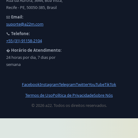
Rua da Aurora, 3644, Boa Vista,
Recife - PE, 50050-385, Brasil
📧
Email:
suporte@a22m.com
📞
Telefone:
+55 (31) 91158-2104
�
Horário de Atendimento:
24 horas por dia, 7 dias por
semana
Facebook
Instagram
Telegram
Twitter
YouTube
TikTok
Termos de Uso
Política de Privacidade
Sobre Nós
© 2026 a22. Todos os direitos reservados.