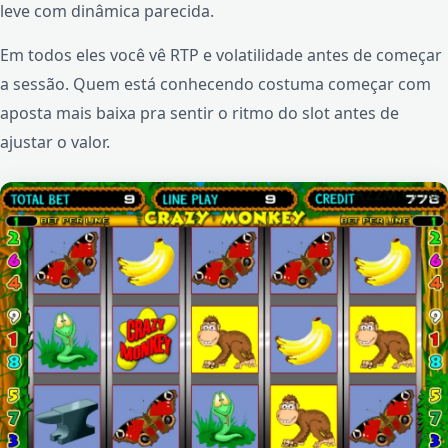
leve com dinâmica parecida.
Em todos eles você vê RTP e volatilidade antes de começar
a sessão. Quem está conhecendo costuma começar com
aposta mais baixa pra sentir o ritmo do slot antes de
ajustar o valor.