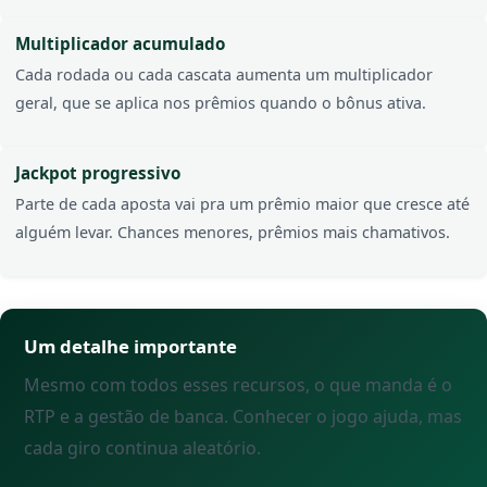
Multiplicador acumulado
Cada rodada ou cada cascata aumenta um multiplicador
geral, que se aplica nos prêmios quando o bônus ativa.
Jackpot progressivo
Parte de cada aposta vai pra um prêmio maior que cresce até
alguém levar. Chances menores, prêmios mais chamativos.
Um detalhe importante
Mesmo com todos esses recursos, o que manda é o
RTP e a gestão de banca. Conhecer o jogo ajuda, mas
cada giro continua aleatório.