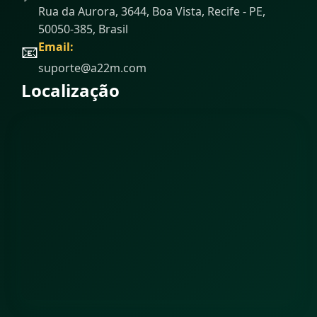
Rua da Aurora, 3644, Boa Vista, Recife - PE,
50050-385, Brasil
Email:
📧
suporte@a22m.com
Localização