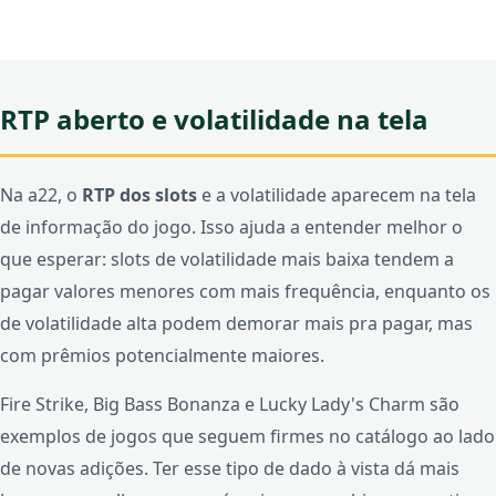
RTP aberto e volatilidade na tela
Na a22, o
RTP dos slots
e a volatilidade aparecem na tela
de informação do jogo. Isso ajuda a entender melhor o
que esperar: slots de volatilidade mais baixa tendem a
pagar valores menores com mais frequência, enquanto os
de volatilidade alta podem demorar mais pra pagar, mas
com prêmios potencialmente maiores.
Fire Strike, Big Bass Bonanza e Lucky Lady's Charm são
exemplos de jogos que seguem firmes no catálogo ao lado
de novas adições. Ter esse tipo de dado à vista dá mais