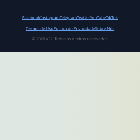
Facebook
Instagram
Telegram
Twitter
YouTube
TikTok
Termos de Uso
Política de Privacidade
Sobre Nós
© 2026 a22. Todos os direitos reservados.