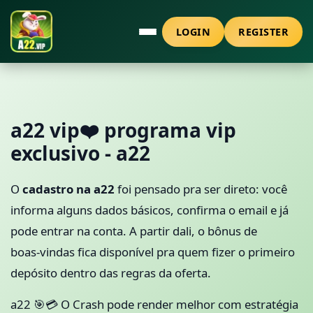
LOGIN
REGISTER
a22 vip❤️ programa vip
exclusivo - a22
O
cadastro na a22
foi pensado pra ser direto: você
informa alguns dados básicos, confirma o email e já
pode entrar na conta. A partir dali, o bônus de
boas‑vindas fica disponível pra quem fizer o primeiro
depósito dentro das regras da oferta.
a22 🎯💳 O Crash pode render melhor com estratégia