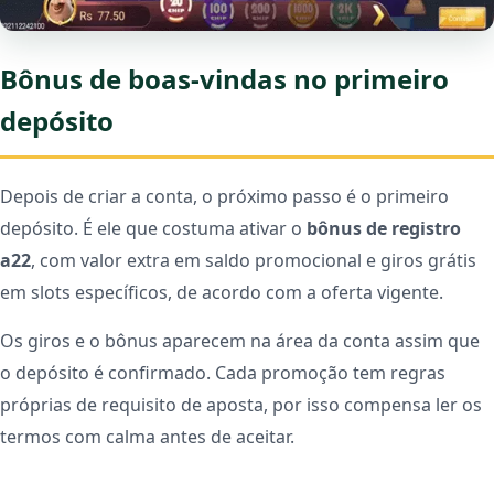
Bônus de boas-vindas no primeiro
depósito
Depois de criar a conta, o próximo passo é o primeiro
depósito. É ele que costuma ativar o
bônus de registro
a22
, com valor extra em saldo promocional e giros grátis
em slots específicos, de acordo com a oferta vigente.
Os giros e o bônus aparecem na área da conta assim que
o depósito é confirmado. Cada promoção tem regras
próprias de requisito de aposta, por isso compensa ler os
termos com calma antes de aceitar.