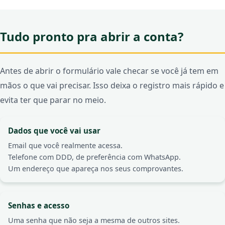
Tudo pronto pra abrir a conta?
Antes de abrir o formulário vale checar se você já tem em
mãos o que vai precisar. Isso deixa o registro mais rápido e
evita ter que parar no meio.
Dados que você vai usar
Email que você realmente acessa.
Telefone com DDD, de preferência com WhatsApp.
Um endereço que apareça nos seus comprovantes.
Senhas e acesso
Uma senha que não seja a mesma de outros sites.