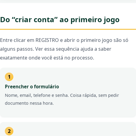
Do “criar conta” ao primeiro jogo
Entre clicar em REGISTRO e abrir o primeiro jogo são só
alguns passos. Ver essa sequência ajuda a saber
exatamente onde você está no processo.
1
Preencher o formulário
Nome, email, telefone e senha. Coisa rápida, sem pedir
documento nessa hora.
2