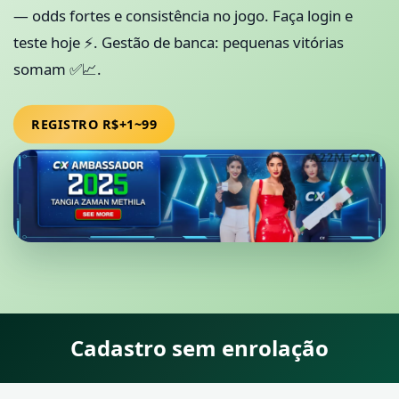
— odds fortes e consistência no jogo. Faça login e
teste hoje ⚡️. Gestão de banca: pequenas vitórias
somam ✅📈.
REGISTRO R$+1~99
Cadastro sem enrolação