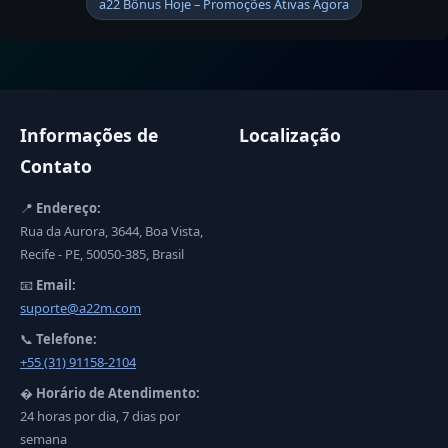
a22 Bônus Hoje – Promoções Ativas Agora
Informações de
Localização
Contato
📍
Endereço:
Rua da Aurora, 3644, Boa Vista,
Recife - PE, 50050-385, Brasil
📧
Email:
suporte@a22m.com
📞
Telefone:
+55 (31) 91158-2104
�
Horário de Atendimento:
24 horas por dia, 7 dias por
semana