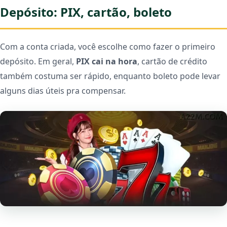
Depósito: PIX, cartão, boleto
Com a conta criada, você escolhe como fazer o primeiro
depósito. Em geral,
PIX cai na hora
, cartão de crédito
também costuma ser rápido, enquanto boleto pode levar
alguns dias úteis pra compensar.