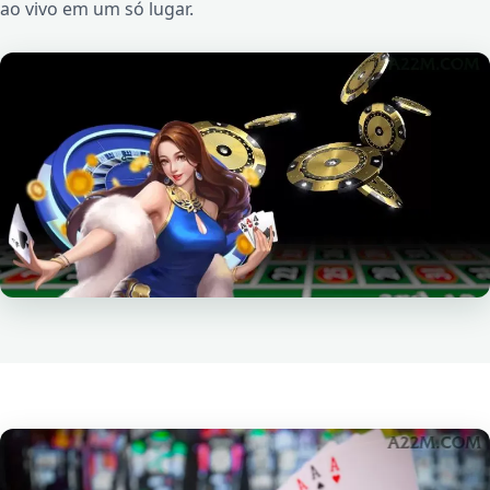
ao vivo em um só lugar.