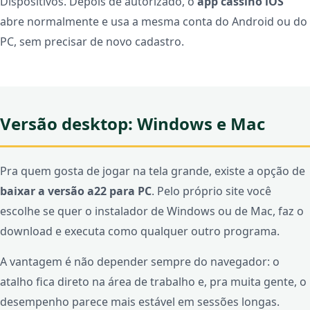
Dispositivos. Depois de autorizado, o
app cassino iOS
abre normalmente e usa a mesma conta do Android ou do
PC, sem precisar de novo cadastro.
Versão desktop: Windows e Mac
Pra quem gosta de jogar na tela grande, existe a opção de
baixar a versão a22 para PC
. Pelo próprio site você
escolhe se quer o instalador de Windows ou de Mac, faz o
download e executa como qualquer outro programa.
A vantagem é não depender sempre do navegador: o
atalho fica direto na área de trabalho e, pra muita gente, o
desempenho parece mais estável em sessões longas.