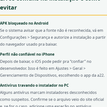
evitar
APK bloqueado no Android
Se o sistema avisar que a fonte não é reconhecida, vá em
Configurações > Segurança e autorize a instalação a partir
do navegador usado pra baixar.
Perfil não confiável no iPhone
Depois de baixar, o iOS pode pedir pra “confiar” no
desenvolvedor. Isso é feito em Ajustes > Geral >
Gerenciamento de Dispositivos, escolhendo o app da a22.
Antivírus travando o instalador no PC
Alguns antivírus marcam instaladores desconhecidos
como suspeitos. Confirme se o arquivo veio do site oficial
e, se for o caso, adicione uma exceção no antivírus.