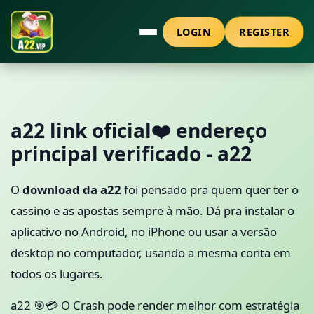
LOGIN
REGISTER
a22 link oficial❤️ endereço
principal verificado - a22
O
download da a22
foi pensado pra quem quer ter o
cassino e as apostas sempre à mão. Dá pra instalar o
aplicativo no Android, no iPhone ou usar a versão
desktop no computador, usando a mesma conta em
todos os lugares.
a22 🎯💳 O Crash pode render melhor com estratégia