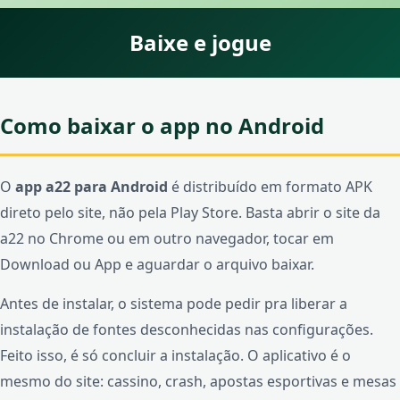
Baixe e jogue
Como baixar o app no Android
O
app a22 para Android
é distribuído em formato APK
direto pelo site, não pela Play Store. Basta abrir o site da
a22 no Chrome ou em outro navegador, tocar em
Download ou App e aguardar o arquivo baixar.
Antes de instalar, o sistema pode pedir pra liberar a
instalação de fontes desconhecidas nas configurações.
Feito isso, é só concluir a instalação. O aplicativo é o
mesmo do site: cassino, crash, apostas esportivas e mesas