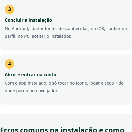
3
Concluir a instalação
No Android, liberar fontes desconhecidas; no iOS, confiar no
perfil; no PC, aceitar o instalador.
4
Abrir e entrar na conta
Com o app instalado, é só tocar no ícone, logar e seguir de
onde parou no navegador.
Erros comuns na instalação e como