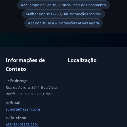
a22 Tempo de Saque – Prazos Reais de Pagamento
Melhor Bônus a22 – Qual Promoção Escolher
a22 Bônus Hoje – Promoções Ativas Agora
Informações de
Localização
Contato
📍
Endereço:
Rua da Aurora, 3644, Boa Vista,
Recife - PE, 50050-385, Brasil
📧
Email:
suporte@a22m.com
📞
Telefone:
+55 (31) 91158-2104