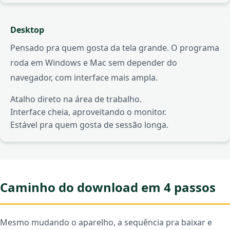
Desktop
Pensado pra quem gosta da tela grande. O programa
roda em Windows e Mac sem depender do
navegador, com interface mais ampla.
Atalho direto na área de trabalho.
Interface cheia, aproveitando o monitor.
Estável pra quem gosta de sessão longa.
Caminho do download em 4 passos
Mesmo mudando o aparelho, a sequência pra baixar e