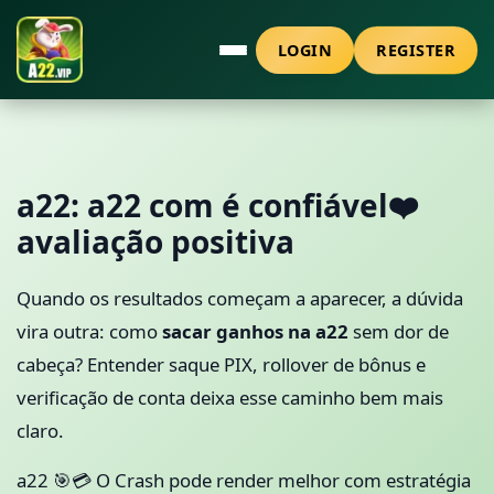
LOGIN
REGISTER
a22: a22 com é confiável❤️
avaliação positiva
Quando os resultados começam a aparecer, a dúvida
vira outra: como
sacar ganhos na a22
sem dor de
cabeça? Entender saque PIX, rollover de bônus e
verificação de conta deixa esse caminho bem mais
claro.
a22 🎯💳 O Crash pode render melhor com estratégia