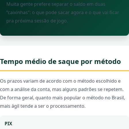
Muita gente prefere separar o saldo em duas
“caixinhas”: o que pode sacar agora e o que vai ficar
pra próxima sessão de jogo.
Tempo médio de saque por método
Os prazos variam de acordo com o método escolhido e
com a análise da conta, mas alguns padrões se repetem.
De forma geral, quanto mais popular o método no Brasil,
mais ágil tende a ser o processamento.
PIX