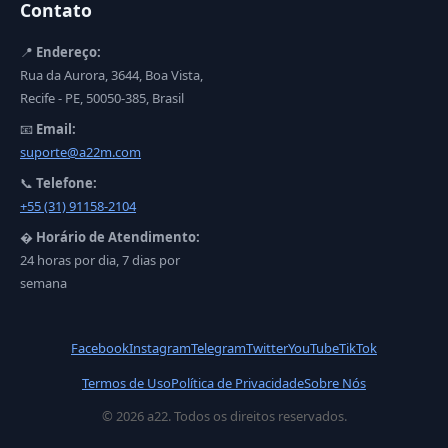
Contato
📍
Endereço:
Rua da Aurora, 3644, Boa Vista,
Recife - PE, 50050-385, Brasil
📧
Email:
suporte@a22m.com
📞
Telefone:
+55 (31) 91158-2104
�
Horário de Atendimento:
24 horas por dia, 7 dias por
semana
Facebook
Instagram
Telegram
Twitter
YouTube
TikTok
Termos de Uso
Política de Privacidade
Sobre Nós
© 2026 a22. Todos os direitos reservados.