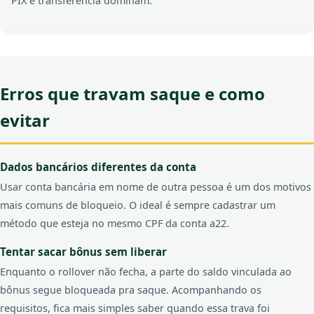
PIX e transferência dominam.
Erros que travam saque e como
evitar
Dados bancários diferentes da conta
Usar conta bancária em nome de outra pessoa é um dos motivos
mais comuns de bloqueio. O ideal é sempre cadastrar um
método que esteja no mesmo CPF da conta a22.
Tentar sacar bônus sem liberar
Enquanto o rollover não fecha, a parte do saldo vinculada ao
bônus segue bloqueada pra saque. Acompanhando os
requisitos, fica mais simples saber quando essa trava foi